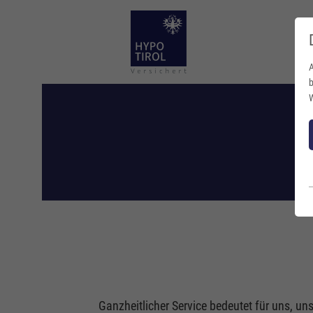
A
b
W
E
Ganzheitlicher Service bedeutet für uns, u