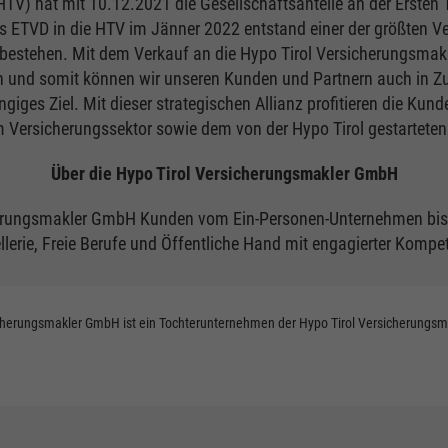
TV) hat mit 10.12.2021 die Gesellschaftsanteile an der Ersten 
 ETVD in die HTV im Jänner 2022 entstand einer der größten V
 bestehen. Mit dem Verkauf an die Hypo Tirol Versicherungsma
nd somit können wir unseren Kunden und Partnern auch in Zuku
giges Ziel. Mit dieser strategischen Allianz profitieren die Kund
rsicherungssektor sowie dem von der Hypo Tirol gestarteten fo
Über die Hypo Tirol Versicherungsmakler GmbH
icherungsmakler GmbH Kunden vom Ein-Personen-Unternehmen bis
llerie, Freie Berufe und Öffentliche Hand mit engagierter Kompe
herungsmakler GmbH ist ein Tochterunternehmen der Hypo Tirol Versicherungs