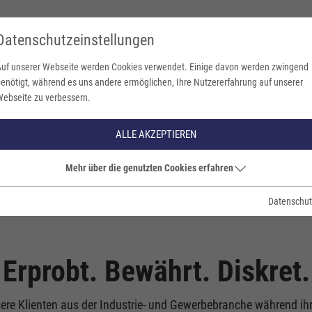
Datenschutzeinstellungen
uf unserer Webseite werden Cookies verwendet. Einige davon werden zwingend
enötigt, während es uns andere ermöglichen, Ihre Nutzererfahrung auf unserer
ebseite zu verbessern.
TVD Versicherungsmakl
ALLE AKZEPTIEREN
Mehr über die genutzten Cookies erfahren
Datenschut
Erprobt. Bewährt. Diskret.
nsere Klienten aus der Industrie- und Gewerbebranche während i