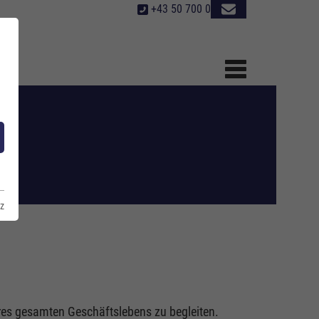
+43 50 700 0
er
z
hres gesamten Geschäftslebens zu begleiten.