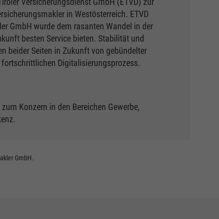
Tiroler Versicherungsdienst GmbH (ETVD) zur
ersicherungsmakler in Westösterreich. ETVD
kler GmbH wurde dem rasanten Wandel in der
nft besten Service bieten. Stabilität und
en beider Seiten in Zukunft von gebündelter
rtschrittlichen Digitalisierungsprozess.
 zum Konzern in den Bereichen Gewerbe,
tenz.
makler GmbH.